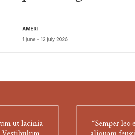
AMERI
1 june - 12 july 2026
ium ut lacinia
“Semper leo et
. Vestibulum
aliquam feugi