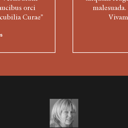
aucibus orci
malesuada. 
 cubilia Curae”
Vivamu
s