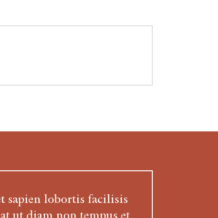
 sapien lobortis facilisis
at ut diam non tempus et