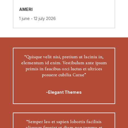
AMERI
1 june - 12 july 2026
“Quisque velit nisi, pretium ut lacinia in,
elementum id enim. Vestibulum ante ipsum
primis in faucibus orci luctus et ultrices
posuere cubilia Curae”
-Elegant Themes
“Semper leo et sapien lobortis facilisis
aliquam feugiat ut diam non tempus et